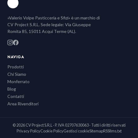
«Valerio Volpe Pasticceria e Sfizi» è un marchio di
CV Project S.R.L. Sede legale: Via Giuseppe
Romita 85, 15011 Acqui Terme (AL).
NAVIGA
Prodotti
Chi Siamo
Monferrato
Blog
Contatti
Area Rivenditori
© 2026 CV Project S.R.L · P. IVA 02707630063 · Tutti i diritti riservati
Privacy Policy
Cookie Policy
Gestisci cookie
Sitemap
RSS
llms.txt