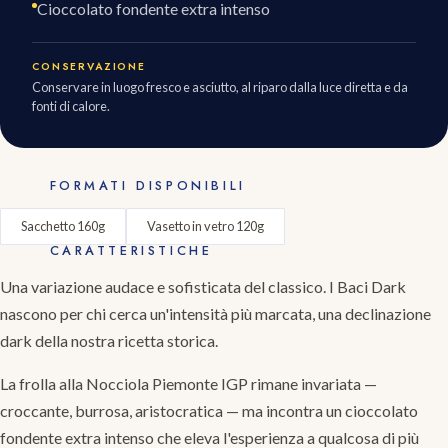
Cioccolato fondente extra intenso
CONSERVAZIONE
Conservare in luogo fresco e asciutto, al riparo dalla luce diretta e da
fonti di calore.
FORMATI DISPONIBILI
Sacchetto 160g
Vasetto in vetro 120g
CARATTERISTICHE
Una variazione audace e sofisticata del classico. I Baci Dark
nascono per chi cerca un'intensità più marcata, una declinazione
dark della nostra ricetta storica.
La frolla alla Nocciola Piemonte IGP rimane invariata —
croccante, burrosa, aristocratica — ma incontra un cioccolato
fondente extra intenso che eleva l'esperienza a qualcosa di più