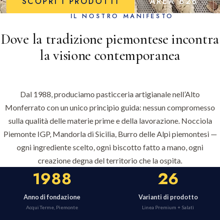
SCOPRI I PRODOTTI
AREA B2B
IL NOSTRO MANIFESTO
Dove la tradizione piemontese incontra
la visione contemporanea
Dal 1988, produciamo pasticceria artigianale nell’Alto
Monferrato con un unico principio guida: nessun compromesso
sulla qualità delle materie prime e della lavorazione. Nocciola
Piemonte IGP, Mandorla di Sicilia, Burro delle Alpi piemontesi —
ogni ingrediente scelto, ogni biscotto fatto a mano, ogni
creazione degna del territorio che la ospita.
1988
26
Anno di fondazione
Varianti di prodotto
Acqui Terme, Piemonte
Linea Premium + Salatì