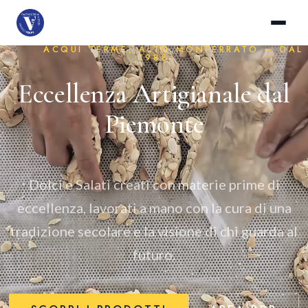
ACQUI TERME, ALTO MONFERRATO — DAL
1988
Eccellenza Artigianale dal
Piemonte
Dolci e Salatì creati con materie prime di
eccellenza, lavorati a mano con la cura di una
tradizione secolare e la visione di chi guarda al
futuro.