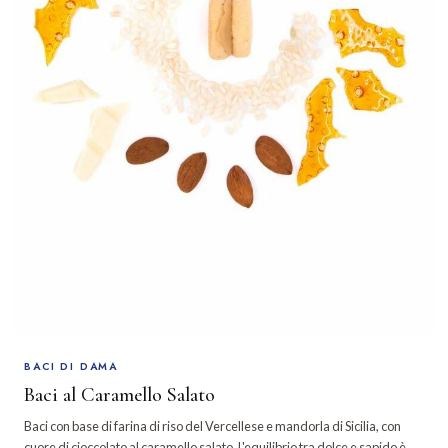
BACI DI DAMA
Baci al Caramello Salato
Baci con base di farina di riso del Vercellese e mandorla di Sicilia, con
cuore di cioccolato al caramello salato. L'equilibrio tra dolce e sapido è