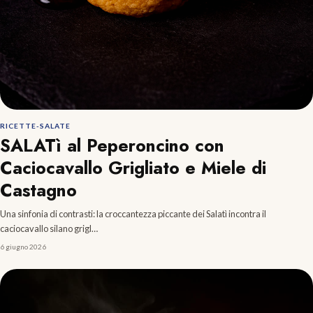
RICETTE-SALATE
SALATì al Peperoncino con
Caciocavallo Grigliato e Miele di
Castagno
Una sinfonia di contrasti: la croccantezza piccante dei Salatì incontra il
caciocavallo silano grigl…
6 giugno 2026