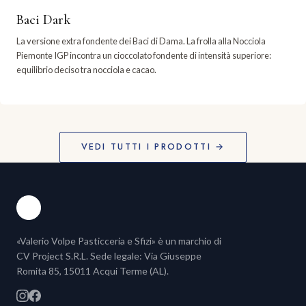
Baci Dark
La versione extra fondente dei Baci di Dama. La frolla alla Nocciola
Piemonte IGP incontra un cioccolato fondente di intensità superiore:
equilibrio deciso tra nocciola e cacao.
VEDI TUTTI I PRODOTTI →
«Valerio Volpe Pasticceria e Sfizi» è un marchio di
CV Project S.R.L. Sede legale: Via Giuseppe
Romita 85, 15011 Acqui Terme (AL).