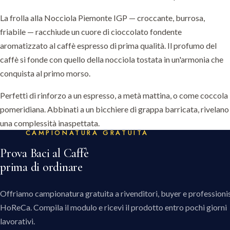
La frolla alla Nocciola Piemonte IGP — croccante, burrosa,
friabile — racchiude un cuore di cioccolato fondente
aromatizzato al caffè espresso di prima qualità. Il profumo del
caffè si fonde con quello della nocciola tostata in un'armonia che
conquista al primo morso.
Perfetti di rinforzo a un espresso, a metà mattina, o come coccola
pomeridiana. Abbinati a un bicchiere di grappa barricata, rivelano
una complessità inaspettata.
CAMPIONATURA GRATUITA
Prova Baci al Caffè
prima di ordinare
Offriamo campionatura gratuita a rivenditori, buyer e professionis
HoReCa. Compila il modulo e ricevi il prodotto entro pochi giorni
lavorativi.