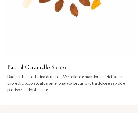
Baci al Caramello Salato
Baci con base di farina di riso del Vercellese e mandorla di Sicilia, con
cuore di cioccolato al caramello salato. L'equilibrio tra dolce e sapido è
preciso e soddisfacente.