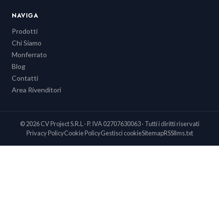
NAVIGA
Prodotti
Chi Siamo
Monferrato
Blog
Contatti
Area Rivenditori
© 2026 CV Project S.R.L · P. IVA 02707630063 · Tutti i diritti riservati
Privacy Policy
Cookie Policy
Gestisci cookie
Sitemap
RSS
llms.txt